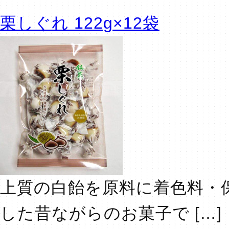
栗しぐれ 122g×12袋
上質の白飴を原料に着色料・
した昔ながらのお菓子で […]