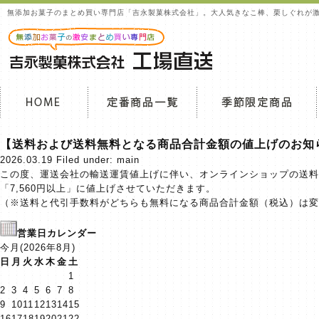
無添加お菓子のまとめ買い専門店「吉永製菓株式会社」。大人気きなこ棒、栗しぐれが
【送料および送料無料となる商品合計金額の値上げのお知
2026.03.19
Filed under:
main
この度、運送会社の輸送運賃値上げに伴い、オンラインショップの送料
「7,560円以上」に値上げさせていただきます。
（※送料と代引手数料がどちらも無料になる商品合計金額（税込）は変
営業日カレンダー
今月(2026年8月)
日
月
火
水
木
金
土
1
2
3
4
5
6
7
8
9
10
11
12
13
14
15
16
17
18
19
20
21
22