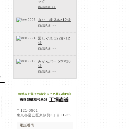
ック
商品詳細 >>
て
きなこ棒 3本×12袋
商品詳細 >>
栗しぐれ 122g×12
袋
商品詳細 >>
みかんバー 5本×20
袋
商品詳細 >>
ら
〒121-0801
東京都足立区東伊興3丁目11-25
電話番号