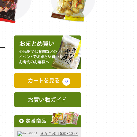
0
きなこ棒 25本×12パ