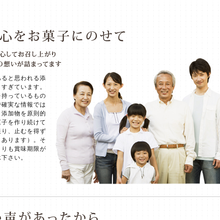
あると思われる添
しすぎています。
を持っているもの
で確実な情報では
、添加物を原則的
菓子を作り続けて
限り、止むを得ず
もあります）。そ
よりも賞味期限が
承下さい。